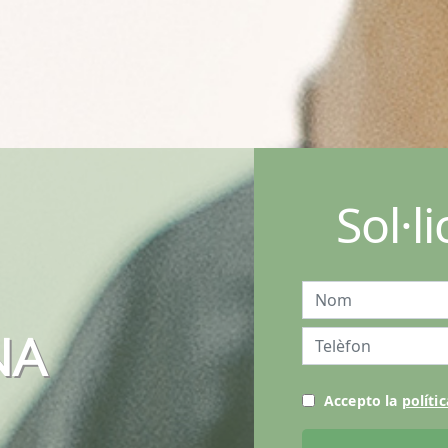
Sol·l
NA
Accepto la
polític