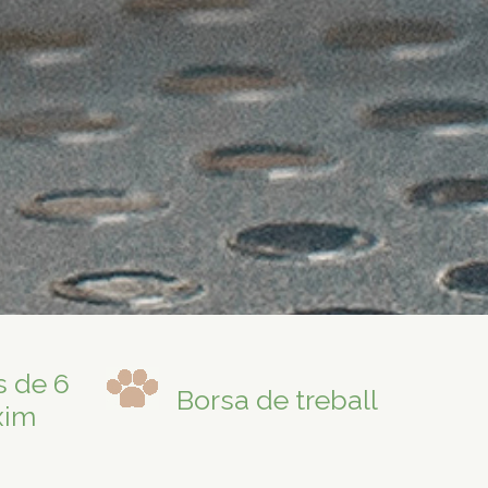
s de 6
Borsa de treball
xim