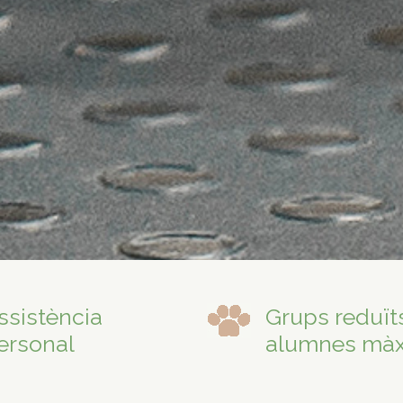
ssistència
Grups reduït
ersonal
alumnes mà