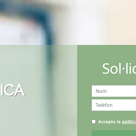
Sol·l
ICA
Accepto la
polític